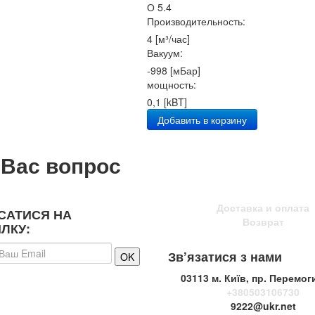
О 5.4
Производительность:
4 [м³/час]
Вакуум:
-998 [мБар]
мощность:
0,1 [kBT]
Добавить в корзину
 Вас вопрос
Доставка и оплата
САТИСЯ НА
Возврат
ЛКУ:
Зв’язатися з нами
03113 м. Київ, пр. Перемог
+380503106730
9222@ukr.net