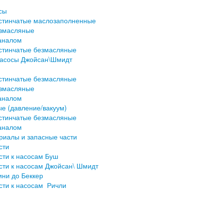
сы
стинчатые маслозаполненные
езмасляные
аналом
стинчатые безмасляные
насосы Джойсан\Шмидт
стинчатые безмасляные
езмасляные
аналом
е (давление/вакуум)
стинчатые безмасляные
аналом
риалы и запасные части
сти
сти к насосам Буш
сти к насосам Джойсан\ Шмидт
ини до Беккер
сти к насосам Ричли