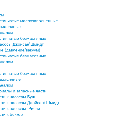
сы
стинчатые маслозаполненные
езмасляные
аналом
стинчатые безмасляные
насосы Джойсан\Шмидт
е (давление/вакуум)
стинчатые безмасляные
аналом
стинчатые безмасляные
езмасляные
аналом
риалы и запасные части
сти к насосам Буш
сти к насосам Джойсан\ Шмидт
сти к насосам Ричли
ти к Беккер