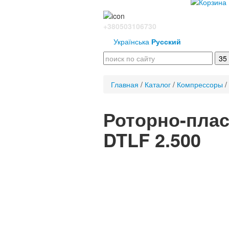
+380503106730
Українська
Русский
Главная
/
Каталог
/
Компрессоры
/
Роторно-пла
DTLF 2.500