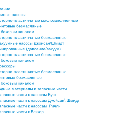
вание
умные насосы
оторно-пластинчатые маслозаполненные
интовые безмасляные
 боковым каналом
оторно-пластинчатые безмасляные
акуумные насосы Джойсан\Шмидт
инированные (давление/вакуум)
оторно-пластинчатые безмасляные
 боковым каналом
рессоры
оторно-пластинчатые безмасляные
интовые безмасляные
 боковым каналом
одные материалы и запасные части
апасные части к насосам Буш
апасные части к насосам Джойсан\ Шмидт
апасные части к насосам Ричли
апасные части к Беккер