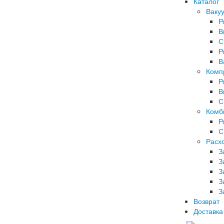
Каталог
Ваку
Р
В
С
Р
В
Комп
Р
В
С
Комб
Р
С
Расх
З
З
З
З
З
Возврат
Доставка