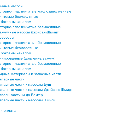
умные насосы
оторно-пластинчатые маслозаполненные
интовые безмасляные
 боковым каналом
оторно-пластинчатые безмасляные
акуумные насосы Джойсан\Шмидт
рессоры
оторно-пластинчатые безмасляные
интовые безмасляные
 боковым каналом
инированные (давление/вакуум)
оторно-пластинчатые безмасляные
 боковым каналом
одные материалы и запасные части
апасные части
апасные части к насосам Буш
апасные части к насосам Джойсан\ Шмидт
апасні частини до Беккер
апасные части к насосам Ричли
 и оплата