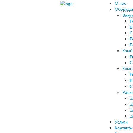
О нас
Оборудо
Ваку
Р
В
С
Р
В
Комб
Р
С
Комп
Р
В
С
Расх
З
З
З
З
Услуги
Контакты