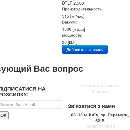
DTLF 2.500
Производительность:
515 [м³/час]
Вакуум:
1800 [мБар]
мощность:
30 [kBT]
Добавить в корзину
сующий Вас вопрос
Доставка и оплата
ПІДПИСАТИСЯ НА
Возврат
РОЗСИЛКУ:
Зв’язатися з нами
03113 м. Київ, пр. Перемоги,
62-Б
+380503106730