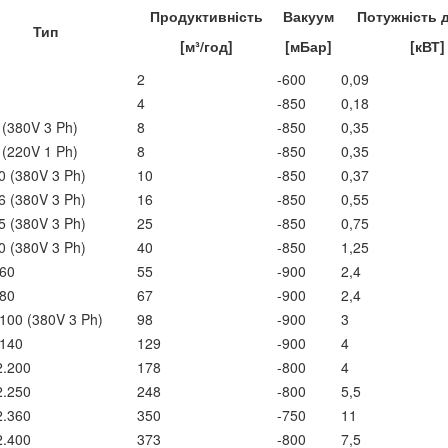
Продуктивність
Вакуум
Потужність 
Тип
[м³/год]
[мБар]
[кВТ]
2
-600
0,09
4
-850
0,18
 (380V 3 Ph)
8
-850
0,35
 (220V 1 Ph)
8
-850
0,35
0 (380V 3 Ph)
10
-850
0,37
6 (380V 3 Ph)
16
-850
0,55
5 (380V 3 Ph)
25
-850
0,75
0 (380V 3 Ph)
40
-850
1,25
.60
55
-900
2,4
.80
67
-900
2,4
100 (380V 3 Ph)
98
-900
3
.140
129
-900
4
2.200
178
-800
4
2.250
248
-800
5,5
2.360
350
-750
11
2.400
373
-800
7,5