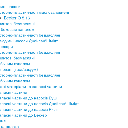
мні насоси
оторно-пластинчасті маслозаповнені
Becker O 5.16
винтові безмасляні
 боковым каналом
оторно-пластинчасті безмасляні
акуумні насоси Джойсан\Шмідт
ресори
оторно-пластинчасті безмасляні
винтові безмасляні
 бічним каналом
новані (тиск/вакуум)
оторно-пластинчасті безмасляні
 бічним каналом
тні матеріали та запасні частини
апасні частини
апасні частини до насосів Буш
апасні частини до насосів Джойсан\ Шмідт
апасні частини до насосів Річлі
апасні частини до Беккер
ння
 та оплата