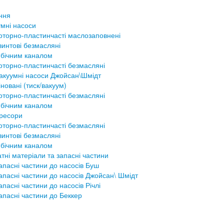
ння
мні насоси
оторно-пластинчасті маслозаповнені
винтові безмасляні
 бічним каналом
оторно-пластинчасті безмасляні
акуумні насоси Джойсан\Шмідт
новані (тиск/вакуум)
оторно-пластинчасті безмасляні
 бічним каналом
ресори
оторно-пластинчасті безмасляні
винтові безмасляні
 бічним каналом
тні матеріали та запасні частини
апасні частини до насосів Буш
апасні частини до насосів Джойсан\ Шмідт
апасні частини до насосів Річлі
апасні частини до Беккер