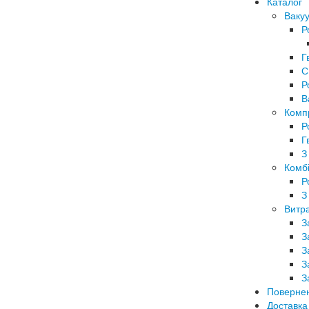
Каталог
Вакуу
Р
Г
С
Р
В
Комп
Р
Г
З
Комбі
Р
З
Витра
З
З
З
З
З
Поверне
Доставка