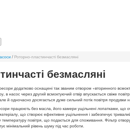
насоси
/
Роторно-пластинчасті безмасляні
тинчасті безмасляні
ресори додатково оснащені так званим отвором «вторинного всмокту
ру, в насос через другий всмоктуючий отвір впускається свіже повіт
але й одночасно досягається дуже сильний потік повітря продувки 
ресори працюють без масла, його камери ущільнені лопатками, що о
матеріалу, що створює ефективне ущільнення і забезпечує тривалий
у температуру повітря, що подається для споживання. Фільтр отвору
тує мінімальний рівень шуму під час роботи.