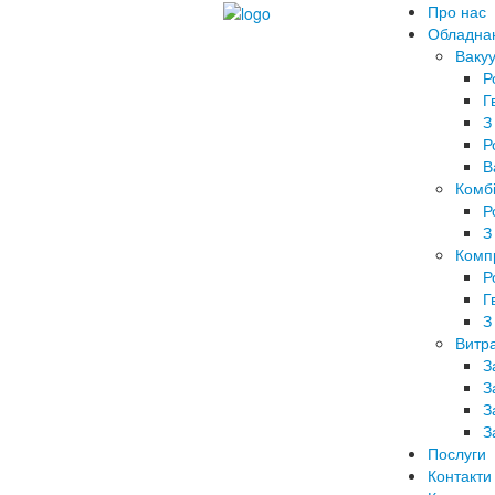
Про нас
Обладна
Вакуу
Р
Г
З
Р
В
Комбі
Р
З
Комп
Р
Г
З
Витра
З
З
З
З
Послуги
Контакти