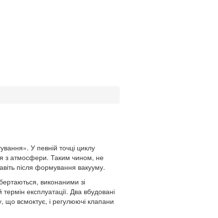
вання». У певній точці циклу
ря з атмосфери. Таким чином, не
навіть після формування вакууму.
бертаються, виконаними зі
 термін експлуатації. Два вбудовані
, що всмоктує, і регулюючі клапани