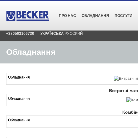
ПРО НАС
ОБЛАДНАННЯ
ПОСЛУГИ
+380503106730
УКРАЇНСЬКА
РУССКИЙ
Обладнання
Обладнання
Витратні мат
Обладнання
Комбін
Обладнання