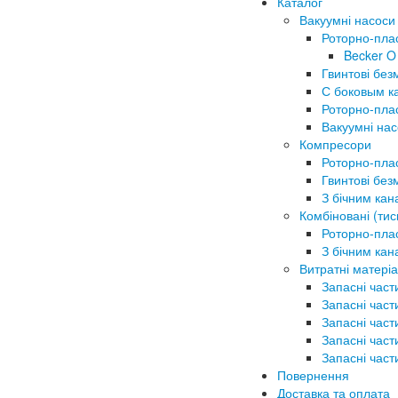
Каталог
Вакуумні насоси
Роторно-пла
Becker O
Гвинтові без
С боковым к
Роторно-плас
Вакуумні на
Компресори
Роторно-плас
Гвинтові без
З бічним ка
Комбіновані (тис
Роторно-плас
З бічним ка
Витратні матеріа
Запасні част
Запасні част
Запасні част
Запасні част
Запасні част
Повернення
Доставка та оплата