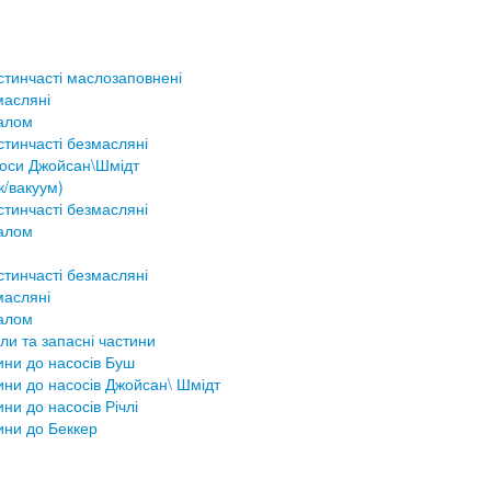
стинчасті маслозаповнені
масляні
налом
тинчасті безмасляні
соси Джойсан\Шмідт
к/вакуум)
тинчасті безмасляні
налом
тинчасті безмасляні
масляні
налом
ли та запасні частини
ини до насосів Буш
ини до насосів Джойсан\ Шмідт
ини до насосів Річлі
ини до Беккер