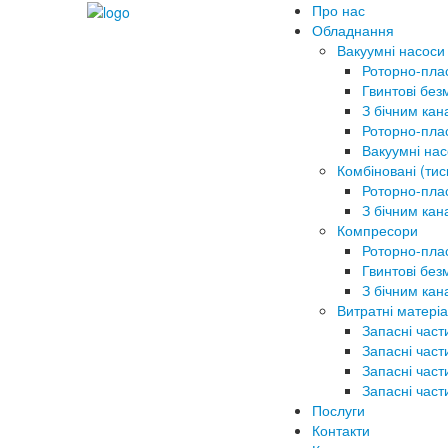
Про нас
Обладнання
Вакуумні насоси
Роторно-пла
Гвинтові без
З бічним ка
Роторно-плас
Вакуумні на
Комбіновані (тис
Роторно-плас
З бічним ка
Компресори
Роторно-плас
Гвинтові без
З бічним ка
Витратні матеріа
Запасні част
Запасні част
Запасні част
Запасні част
Послуги
Контакти