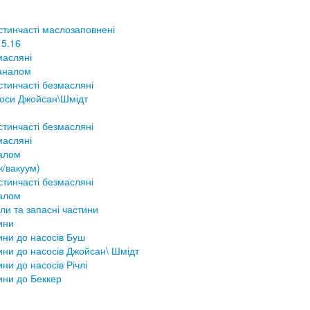
стинчасті маслозаповнені
 5.16
масляні
аналом
тинчасті безмасляні
соси Джойсан\Шмідт
тинчасті безмасляні
масляні
налом
к/вакуум)
тинчасті безмасляні
налом
ли та запасні частини
ини
ини до насосів Буш
ини до насосів Джойсан\ Шмідт
ини до насосів Річлі
ини до Беккер