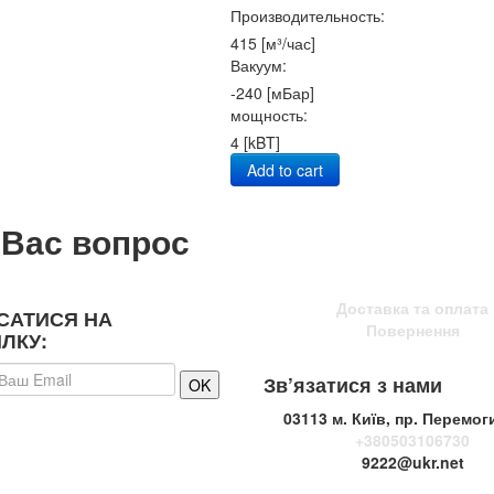
Производительность:
415 [м³/час]
Вакуум:
-240 [мБар]
мощность:
4 [kBT]
Add to cart
 Вас вопрос
Доставка та оплата
САТИСЯ НА
Повернення
ЛКУ:
Зв’язатися з нами
03113 м. Київ, пр. Перемог
+380503106730
9222@ukr.net