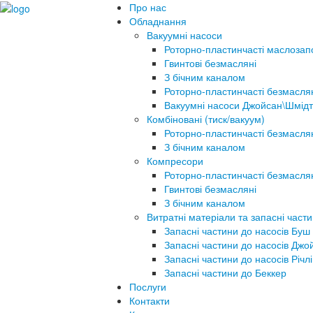
Про нас
Обладнання
Вакуумні насоси
Роторно-пластинчасті маслозап
Гвинтові безмасляні
З бічним каналом
Роторно-пластинчасті безмасля
Вакуумні насоси Джойсан\Шмідт
Комбіновані (тиск/вакуум)
Роторно-пластинчасті безмасля
З бічним каналом
Компресори
Роторно-пластинчасті безмасля
Гвинтові безмасляні
З бічним каналом
Витратні матеріали та запасні част
Запасні частини до насосів Буш
Запасні частини до насосів Джо
Запасні частини до насосів Річлі
Запасні частини до Беккер
Послуги
Контакти