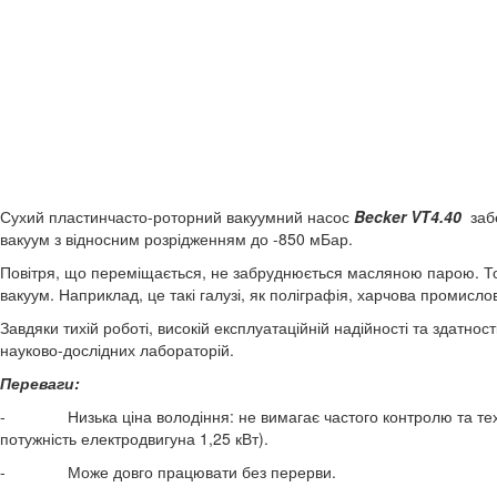
Сухий пластинчасто-роторний вакуумний насос
Becker
VT4.
40
забе
вакуум з відносним розрідженням до -850 мБар.
Повітря, що переміщається, не забруднюється масляною парою. То
вакуум. Наприклад, це такі галузі, як поліграфія, харчова промислов
Завдяки тихій роботі, високій експлуатаційній надійності та здатно
науково-дослідних лабораторій.
Переваги:
- Низька ціна володіння: не вимагає частого контролю та техн
потужність електродвигуна 1,25 кВт).
- Може довго працювати без перерви.