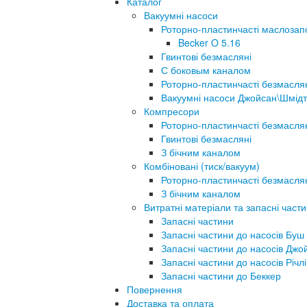
Каталог
Вакуумні насоси
Роторно-пластинчасті маслозап
Becker O 5.16
Гвинтові безмасляні
С боковым каналом
Роторно-пластинчасті безмасля
Вакуумні насоси Джойсан\Шмідт
Компресори
Роторно-пластинчасті безмасля
Гвинтові безмасляні
З бічним каналом
Комбіновані (тиск/вакуум)
Роторно-пластинчасті безмасля
З бічним каналом
Витратні матеріали та запасні част
Запасні частини
Запасні частини до насосів Буш
Запасні частини до насосів Джо
Запасні частини до насосів Річлі
Запасні частини до Беккер
Повернення
Доставка та оплата