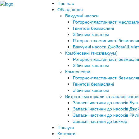
Про нас
Обладнання
Вакуумні насоси
Роторно-пластинчасті маслозап
Гвинтові безмасляні
З бічним каналом
Роторно-пластинчасті безмасля
Вакуумні насоси Джойсан\Шмідт
Комбіновані (тиск/вакуум)
Роторно-пластинчасті безмасля
З бічним каналом
Компресори
Роторно-пластинчасті безмасля
Гвинтові безмасляні
З бічним каналом
Витратні матеріали та запасні част
Запасні частини до насосів Буш
Запасні частини до насосів Джо
Запасні частини до насосів Річлі
Запасні частини до Беккер
Послуги
Контакти