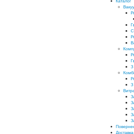
Каталог
Вакуу
Р
Г
С
Р
В
Комп
Р
Г
З
Комбі
Р
З
Витра
З
З
З
З
З
Поверне
Доставка