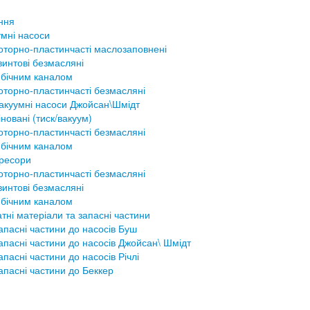
ння
мні насоси
оторно-пластинчасті маслозаповнені
винтові безмасляні
 бічним каналом
оторно-пластинчасті безмасляні
акуумні насоси Джойсан\Шмідт
новані (тиск/вакуум)
оторно-пластинчасті безмасляні
 бічним каналом
ресори
оторно-пластинчасті безмасляні
винтові безмасляні
 бічним каналом
тні матеріали та запасні частини
апасні частини до насосів Буш
апасні частини до насосів Джойсан\ Шмідт
апасні частини до насосів Річлі
апасні частини до Беккер