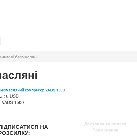
винтові безмасляні
масляні
 безмасляний компресор VADS 1500
а : 0 USD
: VADS 1500
Доставка та оплата
ПІДПИСАТИСЯ НА
Повернення
РОЗСИЛКУ: