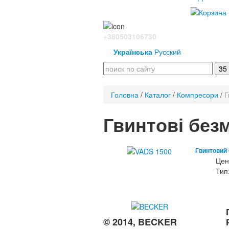
+380503106730
Українська
Русский
Головна
/
Каталог
/
Компресори
/
Г
Гвинтові без
Гвинтовий
Цен
Тип
© 2014, BECKER