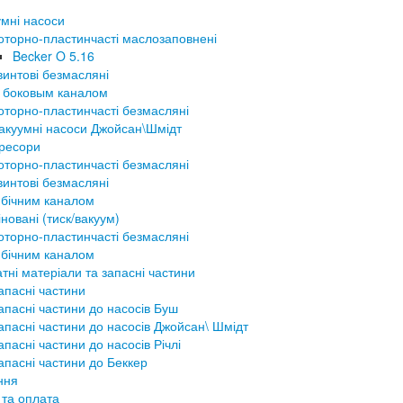
мні насоси
оторно-пластинчасті маслозаповнені
Becker O 5.16
винтові безмасляні
 боковым каналом
оторно-пластинчасті безмасляні
акуумні насоси Джойсан\Шмідт
ресори
оторно-пластинчасті безмасляні
винтові безмасляні
 бічним каналом
новані (тиск/вакуум)
оторно-пластинчасті безмасляні
 бічним каналом
тні матеріали та запасні частини
апасні частини
апасні частини до насосів Буш
апасні частини до насосів Джойсан\ Шмідт
апасні частини до насосів Річлі
апасні частини до Беккер
ння
 та оплата