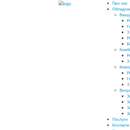
Про нас
Обладна
Вакуу
Р
Г
З
Р
В
Комбі
Р
З
Комп
Р
Г
З
Витра
З
З
З
З
Послуги
Контакти