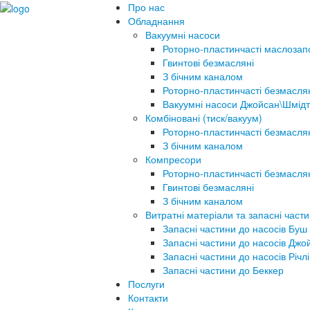
Про нас
Обладнання
Вакуумні насоси
Роторно-пластинчасті маслозап
Гвинтові безмасляні
З бічним каналом
Роторно-пластинчасті безмасля
Вакуумні насоси Джойсан\Шмідт
Комбіновані (тиск/вакуум)
Роторно-пластинчасті безмасля
З бічним каналом
Компресори
Роторно-пластинчасті безмасля
Гвинтові безмасляні
З бічним каналом
Витратні матеріали та запасні част
Запасні частини до насосів Буш
Запасні частини до насосів Джо
Запасні частини до насосів Річлі
Запасні частини до Беккер
Послуги
Контакти