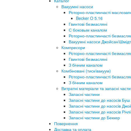
Каталог
Вакуумні насоси
Роторно-пластинчасті маслозап
Becker O 5.16
Гвинтові безмасляні
С боковым каналом
Роторно-пластинчасті безмасля
Вакуумні насоси Джойсан\Шмідт
Компресори
Роторно-пластинчасті безмасля
Гвинтові безмасляні
З бічним каналом
Комбіновані (тиск/вакуум)
Роторно-пластинчасті безмасля
З бічним каналом
Витратні матеріали та запасні част
Запасні частини
Запасні частини до насосів Буш
Запасні частини до насосів Джо
Запасні частини до насосів Річлі
Запасні частини до Беккер
Повернення
Доставка та оплата