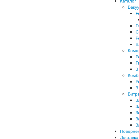
Каталог
Вакуу
Р
Г
С
Р
В
Комп
Р
Г
З
Комбі
Р
З
Витра
З
З
З
З
З
Поверне
Доставка