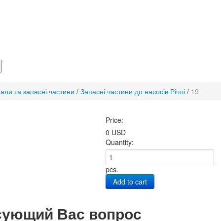
іали та запасні частини
/
Запасні частини до насосів Річлі
/
19
Price:
0 USD
Quantity:
pcs.
Add to cart
сующий Вас вопрос