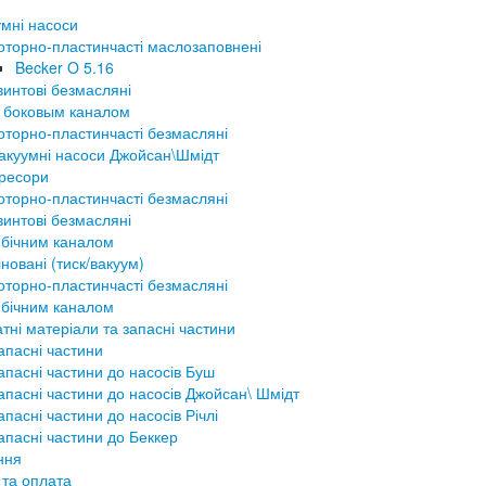
мні насоси
оторно-пластинчасті маслозаповнені
Becker O 5.16
винтові безмасляні
 боковым каналом
оторно-пластинчасті безмасляні
акуумні насоси Джойсан\Шмідт
ресори
оторно-пластинчасті безмасляні
винтові безмасляні
 бічним каналом
новані (тиск/вакуум)
оторно-пластинчасті безмасляні
 бічним каналом
тні матеріали та запасні частини
апасні частини
апасні частини до насосів Буш
апасні частини до насосів Джойсан\ Шмідт
апасні частини до насосів Річлі
апасні частини до Беккер
ння
 та оплата