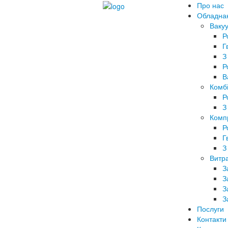
Про нас
Обладна
Вакуу
Р
Г
З
Р
В
Комбі
Р
З
Комп
Р
Г
З
Витра
З
З
З
З
Послуги
Контакти