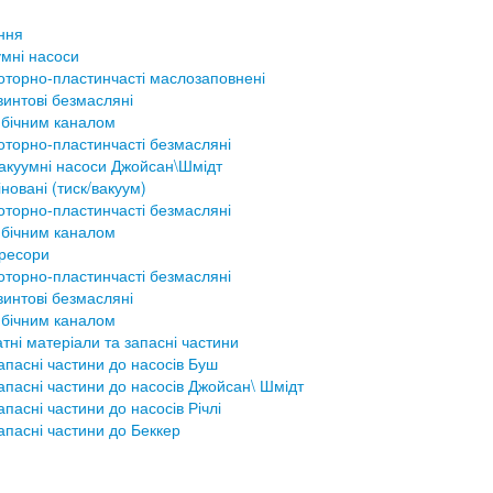
ння
мні насоси
оторно-пластинчасті маслозаповнені
винтові безмасляні
 бічним каналом
оторно-пластинчасті безмасляні
акуумні насоси Джойсан\Шмідт
новані (тиск/вакуум)
оторно-пластинчасті безмасляні
 бічним каналом
ресори
оторно-пластинчасті безмасляні
винтові безмасляні
 бічним каналом
тні матеріали та запасні частини
апасні частини до насосів Буш
апасні частини до насосів Джойсан\ Шмідт
апасні частини до насосів Річлі
апасні частини до Беккер