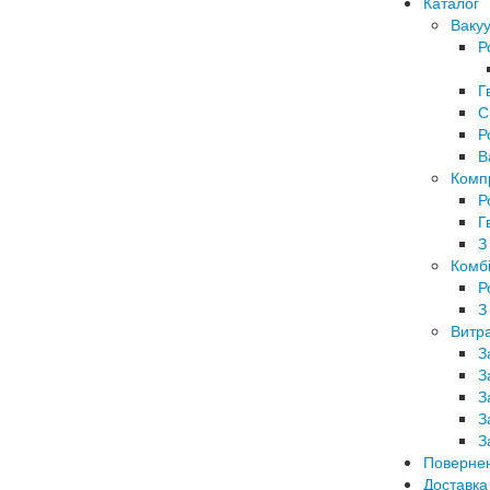
Каталог
Вакуу
Р
Г
С
Р
В
Комп
Р
Г
З
Комбі
Р
З
Витра
З
З
З
З
З
Поверне
Доставка