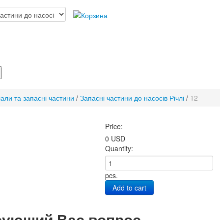
іали та запасні частини
/
Запасні частини до насосів Річлі
/
12
Price:
0 USD
Quantity:
pcs.
Add to cart
сующий Вас вопрос