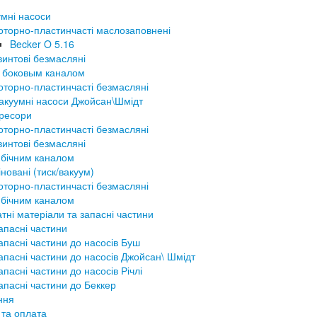
мні насоси
оторно-пластинчасті маслозаповнені
Becker O 5.16
винтові безмасляні
 боковым каналом
оторно-пластинчасті безмасляні
акуумні насоси Джойсан\Шмідт
ресори
оторно-пластинчасті безмасляні
винтові безмасляні
 бічним каналом
новані (тиск/вакуум)
оторно-пластинчасті безмасляні
 бічним каналом
тні матеріали та запасні частини
апасні частини
апасні частини до насосів Буш
апасні частини до насосів Джойсан\ Шмідт
апасні частини до насосів Річлі
апасні частини до Беккер
ння
 та оплата