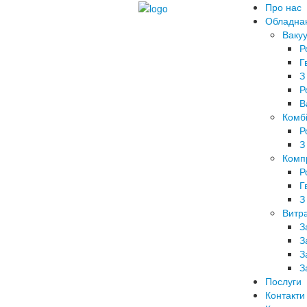
Про нас
Обладна
Вакуу
Р
Г
З
Р
В
Комбі
Р
З
Комп
Р
Г
З
Витра
З
З
З
З
Послуги
Контакти