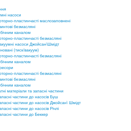
ння
мні насоси
оторно-пластинчасті маслозаповнені
винтові безмасляні
 бічним каналом
оторно-пластинчасті безмасляні
акуумні насоси Джойсан\Шмідт
новані (тиск/вакуум)
оторно-пластинчасті безмасляні
 бічним каналом
ресори
оторно-пластинчасті безмасляні
винтові безмасляні
 бічним каналом
тні матеріали та запасні частини
апасні частини до насосів Буш
апасні частини до насосів Джойсан\ Шмідт
апасні частини до насосів Річлі
апасні частини до Беккер