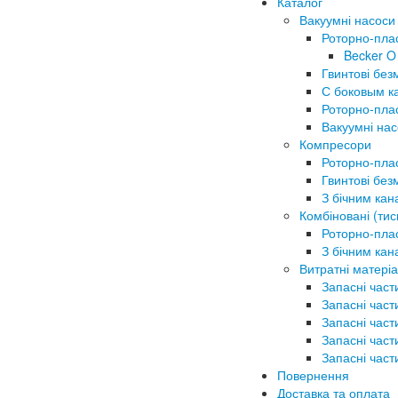
Каталог
Вакуумні насоси
Роторно-пла
Becker O
Гвинтові без
С боковым к
Роторно-плас
Вакуумні на
Компресори
Роторно-плас
Гвинтові без
З бічним ка
Комбіновані (тис
Роторно-плас
З бічним ка
Витратні матеріа
Запасні част
Запасні част
Запасні част
Запасні част
Запасні част
Повернення
Доставка та оплата