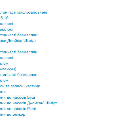
стинчасті маслозаповнені
 5.16
масляні
аналом
тинчасті безмасляні
соси Джойсан\Шмідт
тинчасті безмасляні
масляні
налом
к/вакуум)
тинчасті безмасляні
налом
ли та запасні частини
ини
ини до насосів Буш
ини до насосів Джойсан\ Шмідт
ини до насосів Річлі
ини до Беккер