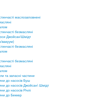
стинчасті маслозаповнені
масляні
налом
тинчасті безмасляні
соси Джойсан\Шмідт
к/вакуум)
тинчасті безмасляні
налом
тинчасті безмасляні
масляні
налом
ли та запасні частини
ини до насосів Буш
ини до насосів Джойсан\ Шмідт
ини до насосів Річлі
ини до Беккер