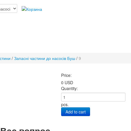
астини
/
Запасні частини до насосів Буш
/
9
Price:
0 USD
Quantity:
pcs.
Add to cart
 Вас вопрос