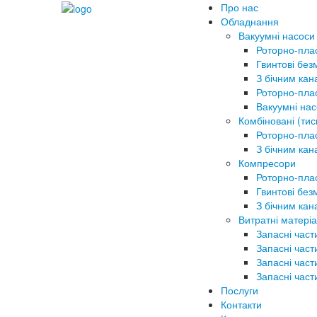
Про нас
Обладнання
Вакуумні насоси
Роторно-пла
Гвинтові без
З бічним ка
Роторно-плас
Вакуумні на
Комбіновані (тис
Роторно-плас
З бічним ка
Компресори
Роторно-плас
Гвинтові без
З бічним ка
Витратні матеріа
Запасні част
Запасні част
Запасні част
Запасні част
Послуги
Контакти