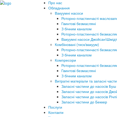
Про нас
Обладнання
Вакуумні насоси
Роторно-пластинчасті маслозап
Гвинтові безмасляні
З бічним каналом
Роторно-пластинчасті безмасля
Вакуумні насоси Джойсан\Шмідт
Комбіновані (тиск/вакуум)
Роторно-пластинчасті безмасля
З бічним каналом
Компресори
Роторно-пластинчасті безмасля
Гвинтові безмасляні
З бічним каналом
Витратні матеріали та запасні част
Запасні частини до насосів Буш
Запасні частини до насосів Джо
Запасні частини до насосів Річлі
Запасні частини до Беккер
Послуги
Контакти