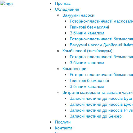
Про нас
Обладнання
Вакуумні насоси
Роторно-пластинчасті маслозап
Гвинтові безмасляні
З бічним каналом
Роторно-пластинчасті безмасля
Вакуумні насоси Джойсан\Шмідт
Комбіновані (тиск/вакуум)
Роторно-пластинчасті безмасля
З бічним каналом
Компресори
Роторно-пластинчасті безмасля
Гвинтові безмасляні
З бічним каналом
Витратні матеріали та запасні част
Запасні частини до насосів Буш
Запасні частини до насосів Джо
Запасні частини до насосів Річлі
Запасні частини до Беккер
Послуги
Контакти