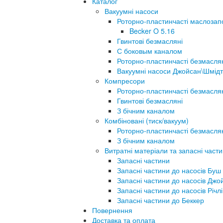
Каталог
Вакуумні насоси
Роторно-пластинчасті маслозап
Becker O 5.16
Гвинтові безмасляні
С боковым каналом
Роторно-пластинчасті безмасля
Вакуумні насоси Джойсан\Шмідт
Компресори
Роторно-пластинчасті безмасля
Гвинтові безмасляні
З бічним каналом
Комбіновані (тиск/вакуум)
Роторно-пластинчасті безмасля
З бічним каналом
Витратні матеріали та запасні част
Запасні частини
Запасні частини до насосів Буш
Запасні частини до насосів Джо
Запасні частини до насосів Річлі
Запасні частини до Беккер
Повернення
Доставка та оплата