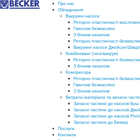
Про нас
Обладнання
Вакуумні насоси
Роторно-пластинчасті маслозап
Гвинтові безмасляні
З бічним каналом
Роторно-пластинчасті безмасля
Вакуумні насоси Джойсан\Шмідт
Комбіновані (тиск/вакуум)
Роторно-пластинчасті безмасля
З бічним каналом
Компресори
Роторно-пластинчасті безмасля
Гвинтові безмасляні
З бічним каналом
Витратні матеріали та запасні част
Запасні частини до насосів Буш
Запасні частини до насосів Джо
Запасні частини до насосів Річлі
Запасні частини до Беккер
Послуги
Контакти