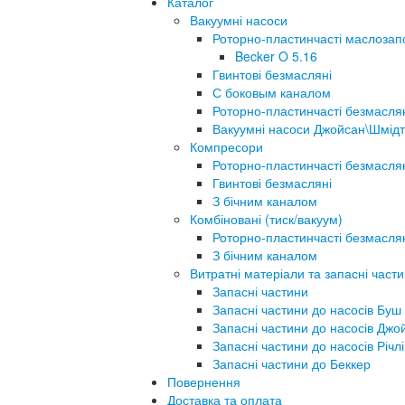
Каталог
Вакуумні насоси
Роторно-пластинчасті маслозап
Becker O 5.16
Гвинтові безмасляні
С боковым каналом
Роторно-пластинчасті безмасля
Вакуумні насоси Джойсан\Шмідт
Компресори
Роторно-пластинчасті безмасля
Гвинтові безмасляні
З бічним каналом
Комбіновані (тиск/вакуум)
Роторно-пластинчасті безмасля
З бічним каналом
Витратні матеріали та запасні част
Запасні частини
Запасні частини до насосів Буш
Запасні частини до насосів Джо
Запасні частини до насосів Річлі
Запасні частини до Беккер
Повернення
Доставка та оплата