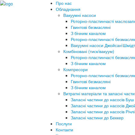
Про нас
Обладнання
Вакуумні насоси
Роторно-пластинчасті маслозап
Гвинтові безмасляні
З бічним каналом
Роторно-пластинчасті безмасля
Вакуумні насоси Джойсан\Шмідт
Комбіновані (тиск/вакуум)
Роторно-пластинчасті безмасля
З бічним каналом
Компресори
Роторно-пластинчасті безмасля
Гвинтові безмасляні
З бічним каналом
Витратні матеріали та запасні част
Запасні частини до насосів Буш
Запасні частини до насосів Джо
Запасні частини до насосів Річлі
Запасні частини до Беккер
Послуги
Контакти