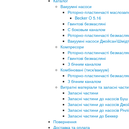
Каталог
Вакуумні насоси
Роторно-пластинчасті маслозап
Becker O 5.16
Гвинтові безмасляні
С боковым каналом
Роторно-пластинчасті безмасля
Вакуумні насоси Джойсан\Шмідт
Компресори
Роторно-пластинчасті безмасля
Гвинтові безмасляні
З бічним каналом
Комбіновані (тиск/вакуум)
Роторно-пластинчасті безмасля
З бічним каналом
Витратні матеріали та запасні част
Запасні частини
Запасні частини до насосів Буш
Запасні частини до насосів Джо
Запасні частини до насосів Річлі
Запасні частини до Беккер
Повернення
Доставка та оплата