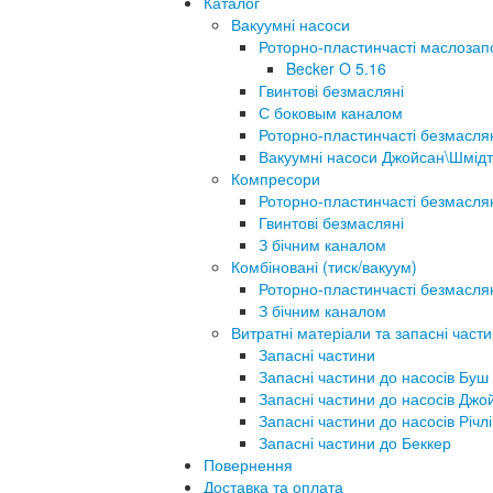
Каталог
Вакуумні насоси
Роторно-пластинчасті маслозап
Becker O 5.16
Гвинтові безмасляні
С боковым каналом
Роторно-пластинчасті безмасля
Вакуумні насоси Джойсан\Шмідт
Компресори
Роторно-пластинчасті безмасля
Гвинтові безмасляні
З бічним каналом
Комбіновані (тиск/вакуум)
Роторно-пластинчасті безмасля
З бічним каналом
Витратні матеріали та запасні част
Запасні частини
Запасні частини до насосів Буш
Запасні частини до насосів Джо
Запасні частини до насосів Річлі
Запасні частини до Беккер
Повернення
Доставка та оплата