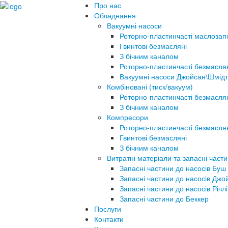
Про нас
Обладнання
Вакуумні насоси
Роторно-пластинчасті маслозап
Гвинтові безмасляні
З бічним каналом
Роторно-пластинчасті безмасля
Вакуумні насоси Джойсан\Шмідт
Комбіновані (тиск/вакуум)
Роторно-пластинчасті безмасля
З бічним каналом
Компресори
Роторно-пластинчасті безмасля
Гвинтові безмасляні
З бічним каналом
Витратні матеріали та запасні част
Запасні частини до насосів Буш
Запасні частини до насосів Джо
Запасні частини до насосів Річлі
Запасні частини до Беккер
Послуги
Контакти