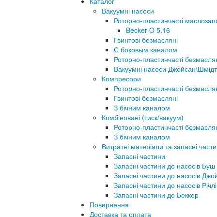
Каталог
Вакуумні насоси
Роторно-пластинчасті маслозап
Becker O 5.16
Гвинтові безмасляні
С боковым каналом
Роторно-пластинчасті безмасля
Вакуумні насоси Джойсан\Шмідт
Компресори
Роторно-пластинчасті безмасля
Гвинтові безмасляні
З бічним каналом
Комбіновані (тиск/вакуум)
Роторно-пластинчасті безмасля
З бічним каналом
Витратні матеріали та запасні част
Запасні частини
Запасні частини до насосів Буш
Запасні частини до насосів Джо
Запасні частини до насосів Річлі
Запасні частини до Беккер
Повернення
Доставка та оплата