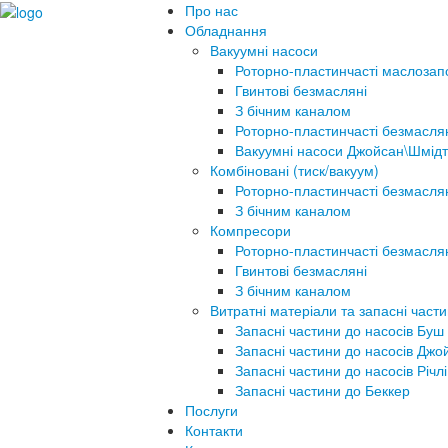
Про нас
Обладнання
Вакуумні насоси
Роторно-пластинчасті маслозап
Гвинтові безмасляні
З бічним каналом
Роторно-пластинчасті безмасля
Вакуумні насоси Джойсан\Шмідт
Комбіновані (тиск/вакуум)
Роторно-пластинчасті безмасля
З бічним каналом
Компресори
Роторно-пластинчасті безмасля
Гвинтові безмасляні
З бічним каналом
Витратні матеріали та запасні част
Запасні частини до насосів Буш
Запасні частини до насосів Джо
Запасні частини до насосів Річлі
Запасні частини до Беккер
Послуги
Контакти