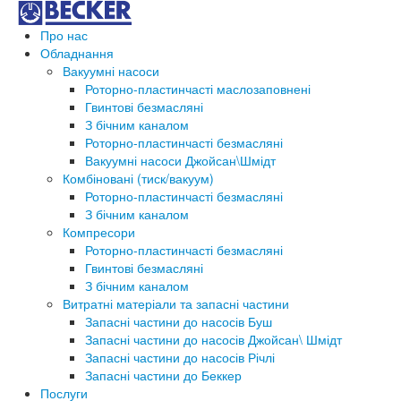
Про нас
Обладнання
Вакуумні насоси
Роторно-пластинчасті маслозаповнені
Гвинтові безмасляні
З бічним каналом
Роторно-пластинчасті безмасляні
Вакуумні насоси Джойсан\Шмідт
Комбіновані (тиск/вакуум)
Роторно-пластинчасті безмасляні
З бічним каналом
Компресори
Роторно-пластинчасті безмасляні
Гвинтові безмасляні
З бічним каналом
Витратні матеріали та запасні частини
Запасні частини до насосів Буш
Запасні частини до насосів Джойсан\ Шмідт
Запасні частини до насосів Річлі
Запасні частини до Беккер
Послуги