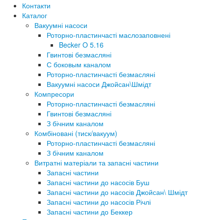
Контакти
Каталог
Вакуумні насоси
Роторно-пластинчасті маслозаповнені
Becker O 5.16
Гвинтові безмасляні
С боковым каналом
Роторно-пластинчасті безмасляні
Вакуумні насоси Джойсан\Шмідт
Компресори
Роторно-пластинчасті безмасляні
Гвинтові безмасляні
З бічним каналом
Комбіновані (тиск/вакуум)
Роторно-пластинчасті безмасляні
З бічним каналом
Витратні матеріали та запасні частини
Запасні частини
Запасні частини до насосів Буш
Запасні частини до насосів Джойсан\ Шмідт
Запасні частини до насосів Річлі
Запасні частини до Беккер