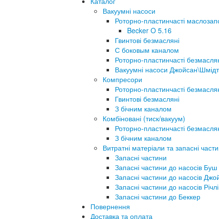
Каталог
Вакуумні насоси
Роторно-пластинчасті маслозап
Becker O 5.16
Гвинтові безмасляні
С боковым каналом
Роторно-пластинчасті безмасля
Вакуумні насоси Джойсан\Шмідт
Компресори
Роторно-пластинчасті безмасля
Гвинтові безмасляні
З бічним каналом
Комбіновані (тиск/вакуум)
Роторно-пластинчасті безмасля
З бічним каналом
Витратні матеріали та запасні част
Запасні частини
Запасні частини до насосів Буш
Запасні частини до насосів Джо
Запасні частини до насосів Річлі
Запасні частини до Беккер
Повернення
Доставка та оплата