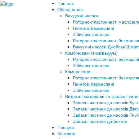
Про нас
Обладнання
Вакуумні насоси
Роторно-пластинчасті маслозап
Гвинтові безмасляні
З бічним каналом
Роторно-пластинчасті безмасля
Вакуумні насоси Джойсан\Шмідт
Комбіновані (тиск/вакуум)
Роторно-пластинчасті безмасля
З бічним каналом
Компресори
Роторно-пластинчасті безмасля
Гвинтові безмасляні
З бічним каналом
Витратні матеріали та запасні част
Запасні частини до насосів Буш
Запасні частини до насосів Джо
Запасні частини до насосів Річлі
Запасні частини до Беккер
Послуги
Контакти