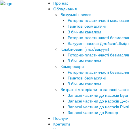
Про нас
Обладнання
Вакуумні насоси
Роторно-пластинчасті маслозап
Гвинтові безмасляні
З бічним каналом
Роторно-пластинчасті безмасля
Вакуумні насоси Джойсан\Шмідт
Комбіновані (тиск/вакуум)
Роторно-пластинчасті безмасля
З бічним каналом
Компресори
Роторно-пластинчасті безмасля
Гвинтові безмасляні
З бічним каналом
Витратні матеріали та запасні част
Запасні частини до насосів Буш
Запасні частини до насосів Джо
Запасні частини до насосів Річлі
Запасні частини до Беккер
Послуги
Контакти