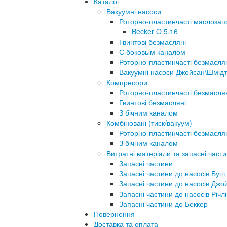
Каталог
Вакуумні насоси
Роторно-пластинчасті маслозап
Becker O 5.16
Гвинтові безмасляні
С боковым каналом
Роторно-пластинчасті безмасля
Вакуумні насоси Джойсан\Шмідт
Компресори
Роторно-пластинчасті безмасля
Гвинтові безмасляні
З бічним каналом
Комбіновані (тиск/вакуум)
Роторно-пластинчасті безмасля
З бічним каналом
Витратні матеріали та запасні част
Запасні частини
Запасні частини до насосів Буш
Запасні частини до насосів Джо
Запасні частини до насосів Річлі
Запасні частини до Беккер
Повернення
Доставка та оплата