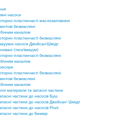
ння
мні насоси
оторно-пластинчасті маслозаповнені
винтові безмасляні
 бічним каналом
оторно-пластинчасті безмасляні
акуумні насоси Джойсан\Шмідт
новані (тиск/вакуум)
оторно-пластинчасті безмасляні
 бічним каналом
ресори
оторно-пластинчасті безмасляні
винтові безмасляні
 бічним каналом
тні матеріали та запасні частини
апасні частини до насосів Буш
апасні частини до насосів Джойсан\ Шмідт
апасні частини до насосів Річлі
апасні частини до Беккер