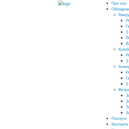
Про нас
Обладна
Вакуу
Р
Г
З
Р
В
Комбі
Р
З
Комп
Р
Г
З
Витра
З
З
З
З
Послуги
Контакти