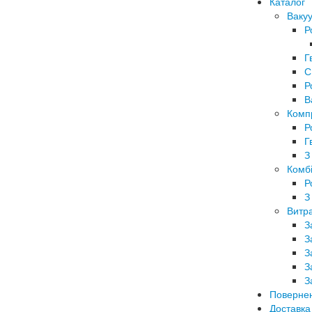
Каталог
Вакуу
Р
Г
С
Р
В
Комп
Р
Г
З
Комбі
Р
З
Витра
З
З
З
З
З
Поверне
Доставка