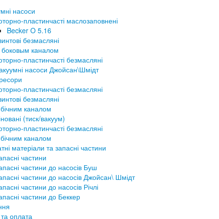
мні насоси
оторно-пластинчасті маслозаповнені
Becker O 5.16
винтові безмасляні
 боковым каналом
оторно-пластинчасті безмасляні
акуумні насоси Джойсан\Шмідт
ресори
оторно-пластинчасті безмасляні
винтові безмасляні
 бічним каналом
новані (тиск/вакуум)
оторно-пластинчасті безмасляні
 бічним каналом
тні матеріали та запасні частини
апасні частини
апасні частини до насосів Буш
апасні частини до насосів Джойсан\ Шмідт
апасні частини до насосів Річлі
апасні частини до Беккер
ння
 та оплата