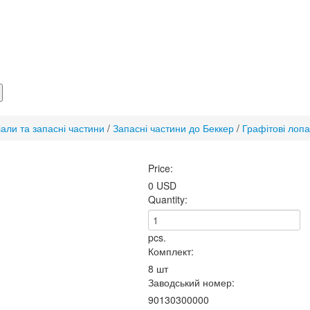
іали та запасні частини
/
Запасні частини до Беккер
/
Графітові лопа
Price:
0 USD
Quantity:
pcs.
Комплект:
8 шт
Заводський номер:
90130300000