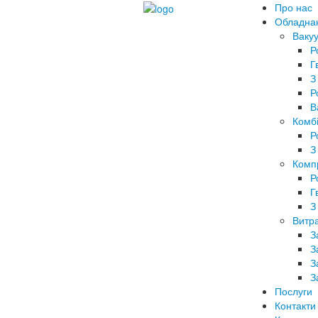
Про нас
Обладна
Вакуу
Р
Г
З
Р
В
Комбі
Р
З
Комп
Р
Г
З
Витра
З
З
З
З
Послуги
Контакти