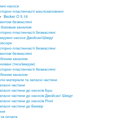
мні насоси
оторно-пластинчасті маслозаповнені
Becker O 5.16
винтові безмасляні
 боковым каналом
оторно-пластинчасті безмасляні
акуумні насоси Джойсан\Шмідт
ресори
оторно-пластинчасті безмасляні
винтові безмасляні
 бічним каналом
новані (тиск/вакуум)
оторно-пластинчасті безмасляні
 бічним каналом
тні матеріали та запасні частини
апасні частини
апасні частини до насосів Буш
апасні частини до насосів Джойсан\ Шмідт
апасні частини до насосів Річлі
апасні частини до Беккер
ння
 та оплата