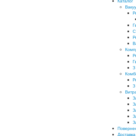
Каталог
Вакуу
Р
Г
С
Р
В
Комп
Р
Г
З
Комбі
Р
З
Витра
З
З
З
З
З
Поверне
Доставка