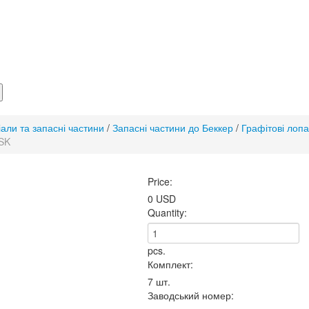
іали та запасні частини
/
Запасні частини до Беккер
/
Графітові лопа
DSK
Price:
0 USD
Quantity:
pcs.
Комплект:
7 шт.
Заводський номер: