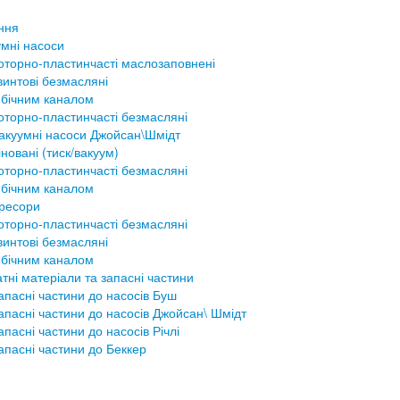
ння
мні насоси
оторно-пластинчасті маслозаповнені
винтові безмасляні
 бічним каналом
оторно-пластинчасті безмасляні
акуумні насоси Джойсан\Шмідт
новані (тиск/вакуум)
оторно-пластинчасті безмасляні
 бічним каналом
ресори
оторно-пластинчасті безмасляні
винтові безмасляні
 бічним каналом
тні матеріали та запасні частини
апасні частини до насосів Буш
апасні частини до насосів Джойсан\ Шмідт
апасні частини до насосів Річлі
апасні частини до Беккер