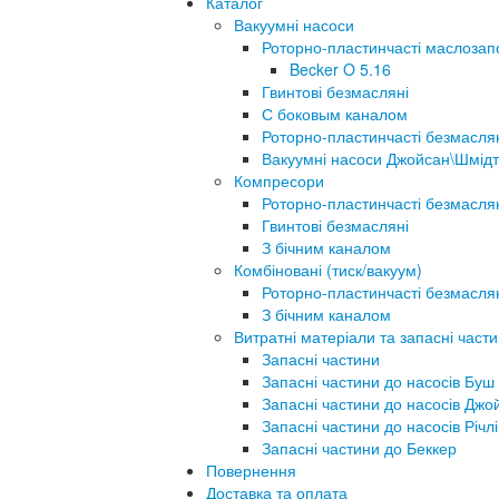
Каталог
Вакуумні насоси
Роторно-пластинчасті маслозап
Becker O 5.16
Гвинтові безмасляні
С боковым каналом
Роторно-пластинчасті безмасля
Вакуумні насоси Джойсан\Шмідт
Компресори
Роторно-пластинчасті безмасля
Гвинтові безмасляні
З бічним каналом
Комбіновані (тиск/вакуум)
Роторно-пластинчасті безмасля
З бічним каналом
Витратні матеріали та запасні част
Запасні частини
Запасні частини до насосів Буш
Запасні частини до насосів Джо
Запасні частини до насосів Річлі
Запасні частини до Беккер
Повернення
Доставка та оплата