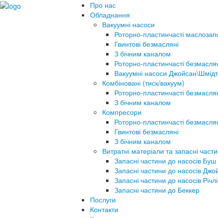
Про нас
Обладнання
Вакуумні насоси
Роторно-пластинчасті маслозап
Гвинтові безмасляні
З бічним каналом
Роторно-пластинчасті безмасля
Вакуумні насоси Джойсан\Шмідт
Комбіновані (тиск/вакуум)
Роторно-пластинчасті безмасля
З бічним каналом
Компресори
Роторно-пластинчасті безмасля
Гвинтові безмасляні
З бічним каналом
Витратні матеріали та запасні част
Запасні частини до насосів Буш
Запасні частини до насосів Джо
Запасні частини до насосів Річлі
Запасні частини до Беккер
Послуги
Контакти