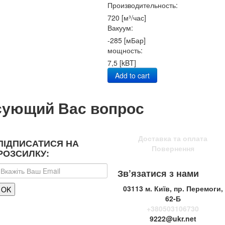
Производительность:
720 [м³/час]
Вакуум:
-285 [мБар]
мощность:
7,5 [kBT]
Add to cart
сующий Вас вопрос
Доставка та оплата
ПІДПИСАТИСЯ НА
Повернення
РОЗСИЛКУ:
Зв’язатися з нами
03113 м. Київ, пр. Перемоги,
62-Б
+380503106730
9222@ukr.net