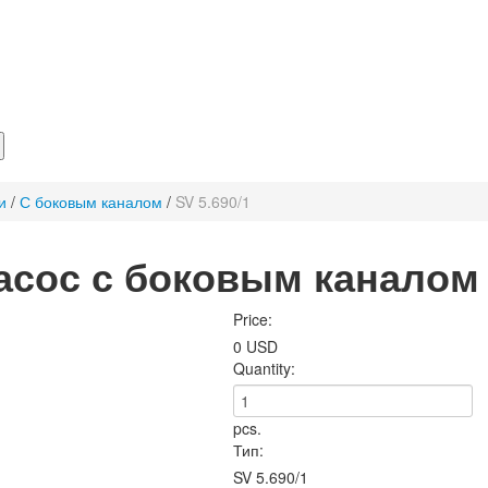
и
/
С боковым каналом
/
SV 5.690/1
сос с боковым каналом 
Price:
0 USD
Quantity:
pcs.
Тип:
SV 5.690/1