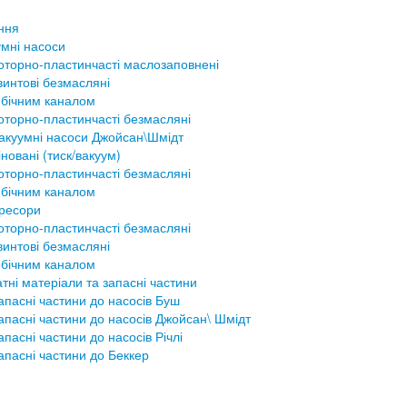
ння
мні насоси
оторно-пластинчасті маслозаповнені
винтові безмасляні
 бічним каналом
оторно-пластинчасті безмасляні
акуумні насоси Джойсан\Шмідт
новані (тиск/вакуум)
оторно-пластинчасті безмасляні
 бічним каналом
ресори
оторно-пластинчасті безмасляні
винтові безмасляні
 бічним каналом
тні матеріали та запасні частини
апасні частини до насосів Буш
апасні частини до насосів Джойсан\ Шмідт
апасні частини до насосів Річлі
апасні частини до Беккер