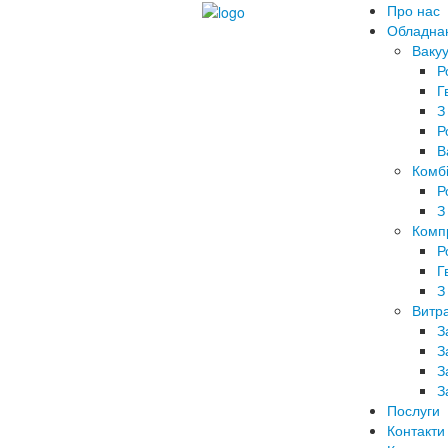
Про нас
Обладна
Вакуу
Р
Г
З
Р
В
Комбі
Р
З
Комп
Р
Г
З
Витра
З
З
З
З
Послуги
Контакти