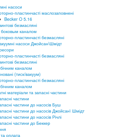
мні насоси
оторно-пластинчасті маслозаповнені
Becker O 5.16
винтові безмасляні
 боковым каналом
оторно-пластинчасті безмасляні
акуумні насоси Джойсан\Шмідт
ресори
оторно-пластинчасті безмасляні
винтові безмасляні
 бічним каналом
новані (тиск/вакуум)
оторно-пластинчасті безмасляні
 бічним каналом
тні матеріали та запасні частини
апасні частини
апасні частини до насосів Буш
апасні частини до насосів Джойсан\ Шмідт
апасні частини до насосів Річлі
апасні частини до Беккер
ння
 та оплата