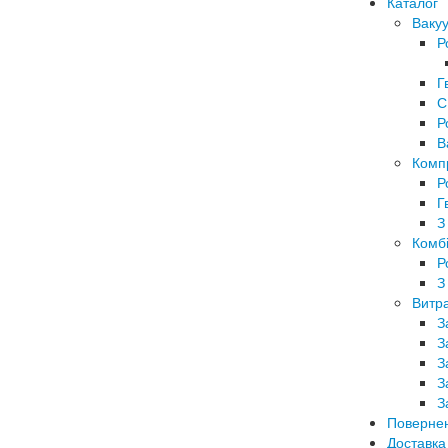
Каталог
Вакуу
Р
Г
С
Р
В
Комп
Р
Г
З
Комбі
Р
З
Витра
З
З
З
З
З
Поверне
Доставка