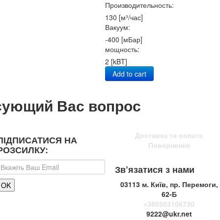
Производительность:
130 [м³/час]
Вакуум:
-400 [мБар]
мощность:
2 [kBT]
Add to cart
сующий Вас вопрос
Доставка та оплата
ПІДПИСАТИСЯ НА
Повернення
РОЗСИЛКУ:
Зв’язатися з нами
03113 м. Київ, пр. Перемоги,
62-Б
+380503106730
9222@ukr.net