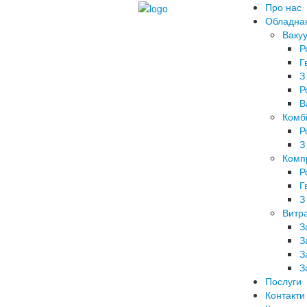
Про нас
Обладна
Вакуу
Р
Г
З
Р
В
Комбі
Р
З
Комп
Р
Г
З
Витра
З
З
З
З
Послуги
Контакти