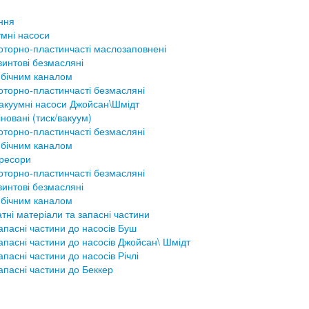
ння
мні насоси
оторно-пластинчасті маслозаповнені
винтові безмасляні
 бічним каналом
оторно-пластинчасті безмасляні
акуумні насоси Джойсан\Шмідт
новані (тиск/вакуум)
оторно-пластинчасті безмасляні
 бічним каналом
ресори
оторно-пластинчасті безмасляні
винтові безмасляні
 бічним каналом
тні матеріали та запасні частини
апасні частини до насосів Буш
апасні частини до насосів Джойсан\ Шмідт
апасні частини до насосів Річлі
апасні частини до Беккер