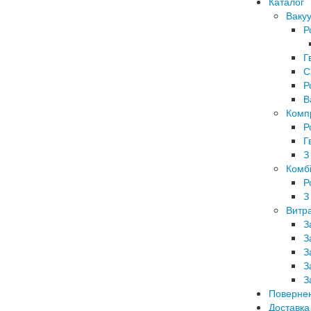
Каталог
Вакуу
Р
Г
С
Р
В
Комп
Р
Г
З
Комбі
Р
З
Витра
З
З
З
З
З
Поверне
Доставка