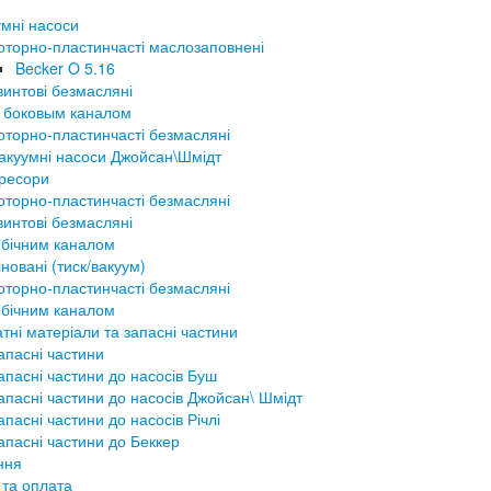
мні насоси
оторно-пластинчасті маслозаповнені
Becker O 5.16
винтові безмасляні
 боковым каналом
оторно-пластинчасті безмасляні
акуумні насоси Джойсан\Шмідт
ресори
оторно-пластинчасті безмасляні
винтові безмасляні
 бічним каналом
новані (тиск/вакуум)
оторно-пластинчасті безмасляні
 бічним каналом
тні матеріали та запасні частини
апасні частини
апасні частини до насосів Буш
апасні частини до насосів Джойсан\ Шмідт
апасні частини до насосів Річлі
апасні частини до Беккер
ння
 та оплата