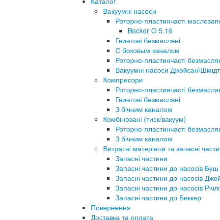
Каталог
Вакуумні насоси
Роторно-пластинчасті маслозап
Becker O 5.16
Гвинтові безмасляні
С боковым каналом
Роторно-пластинчасті безмасля
Вакуумні насоси Джойсан\Шмідт
Компресори
Роторно-пластинчасті безмасля
Гвинтові безмасляні
З бічним каналом
Комбіновані (тиск/вакуум)
Роторно-пластинчасті безмасля
З бічним каналом
Витратні матеріали та запасні част
Запасні частини
Запасні частини до насосів Буш
Запасні частини до насосів Джо
Запасні частини до насосів Річлі
Запасні частини до Беккер
Повернення
Доставка та оплата