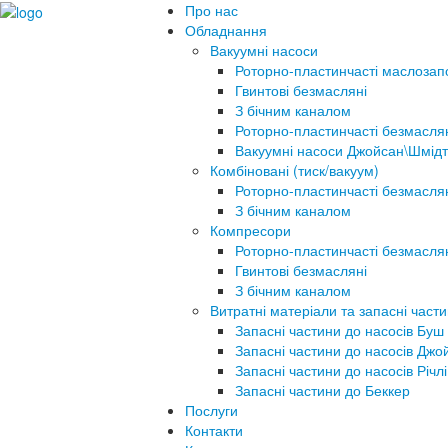
Про нас
Обладнання
Вакуумні насоси
Роторно-пластинчасті маслозап
Гвинтові безмасляні
З бічним каналом
Роторно-пластинчасті безмасля
Вакуумні насоси Джойсан\Шмідт
Комбіновані (тиск/вакуум)
Роторно-пластинчасті безмасля
З бічним каналом
Компресори
Роторно-пластинчасті безмасля
Гвинтові безмасляні
З бічним каналом
Витратні матеріали та запасні част
Запасні частини до насосів Буш
Запасні частини до насосів Джо
Запасні частини до насосів Річлі
Запасні частини до Беккер
Послуги
Контакти