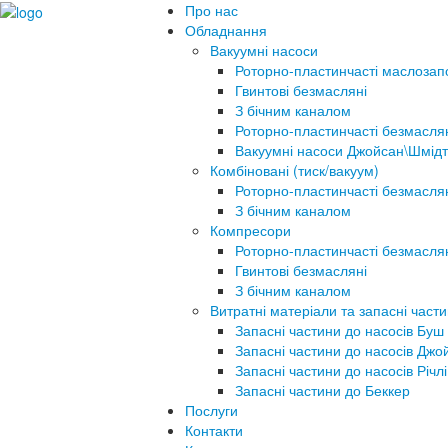
Про нас
Обладнання
Вакуумні насоси
Роторно-пластинчасті маслозап
Гвинтові безмасляні
З бічним каналом
Роторно-пластинчасті безмасля
Вакуумні насоси Джойсан\Шмідт
Комбіновані (тиск/вакуум)
Роторно-пластинчасті безмасля
З бічним каналом
Компресори
Роторно-пластинчасті безмасля
Гвинтові безмасляні
З бічним каналом
Витратні матеріали та запасні част
Запасні частини до насосів Буш
Запасні частини до насосів Джо
Запасні частини до насосів Річлі
Запасні частини до Беккер
Послуги
Контакти