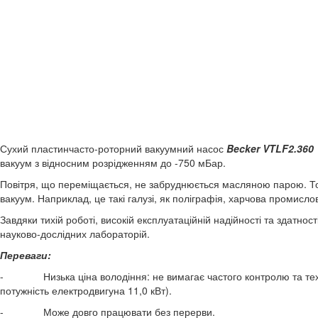
Сухий пластинчасто-роторний вакуумний насос
Becker
VT
LF2.
360
вакуум з відносним розрідженням до -750 мБар.
Повітря, що переміщається, не забруднюється масляною парою. То
вакуум. Наприклад, це такі галузі, як поліграфія, харчова промислов
Завдяки тихій роботі, високій експлуатаційній надійності та здатно
науково-дослідних лабораторій.
Переваги:
- Низька ціна володіння: не вимагає частого контролю та техн
потужність електродвигуна 11,0 кВт).
- Може довго працювати без перерви.