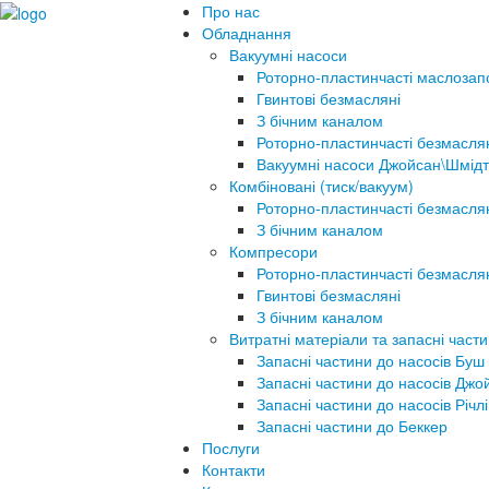
Про нас
Обладнання
Вакуумні насоси
Роторно-пластинчасті маслозап
Гвинтові безмасляні
З бічним каналом
Роторно-пластинчасті безмасля
Вакуумні насоси Джойсан\Шмідт
Комбіновані (тиск/вакуум)
Роторно-пластинчасті безмасля
З бічним каналом
Компресори
Роторно-пластинчасті безмасля
Гвинтові безмасляні
З бічним каналом
Витратні матеріали та запасні част
Запасні частини до насосів Буш
Запасні частини до насосів Джо
Запасні частини до насосів Річлі
Запасні частини до Беккер
Послуги
Контакти