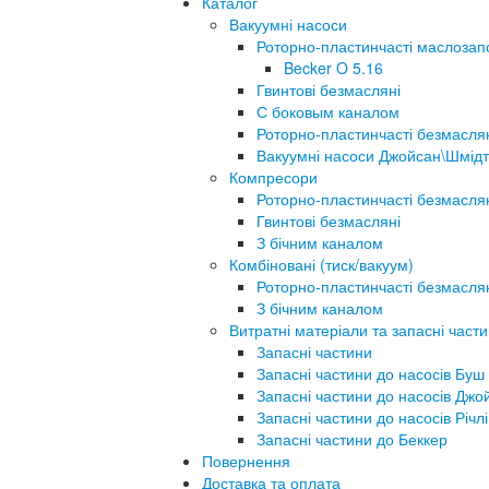
Каталог
Вакуумні насоси
Роторно-пластинчасті маслозап
Becker O 5.16
Гвинтові безмасляні
С боковым каналом
Роторно-пластинчасті безмасля
Вакуумні насоси Джойсан\Шмідт
Компресори
Роторно-пластинчасті безмасля
Гвинтові безмасляні
З бічним каналом
Комбіновані (тиск/вакуум)
Роторно-пластинчасті безмасля
З бічним каналом
Витратні матеріали та запасні част
Запасні частини
Запасні частини до насосів Буш
Запасні частини до насосів Джо
Запасні частини до насосів Річлі
Запасні частини до Беккер
Повернення
Доставка та оплата