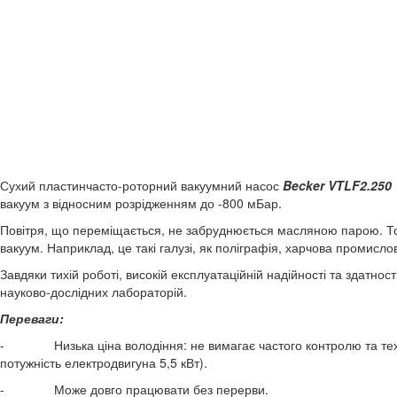
Сухий пластинчасто-роторний вакуумний насос
Becker
VT
LF2.
250
вакуум з відносним розрідженням до -800 мБар.
Повітря, що переміщається, не забруднюється масляною парою. То
вакуум. Наприклад, це такі галузі, як поліграфія, харчова промислов
Завдяки тихій роботі, високій експлуатаційній надійності та здатно
науково-дослідних лабораторій.
Переваги:
- Низька ціна володіння: не вимагає частого контролю та техн
потужність електродвигуна 5,5 кВт).
- Може довго працювати без перерви.