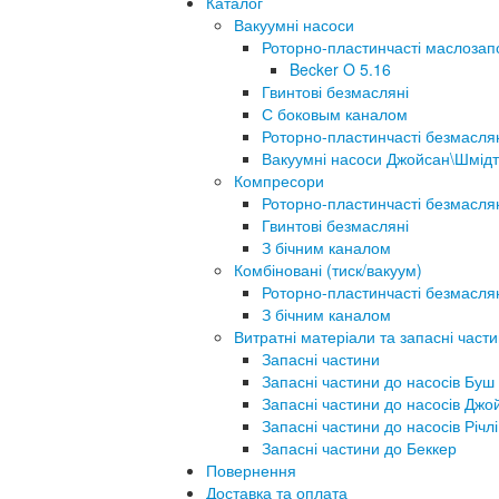
Каталог
Вакуумні насоси
Роторно-пластинчасті маслозап
Becker O 5.16
Гвинтові безмасляні
С боковым каналом
Роторно-пластинчасті безмасля
Вакуумні насоси Джойсан\Шмідт
Компресори
Роторно-пластинчасті безмасля
Гвинтові безмасляні
З бічним каналом
Комбіновані (тиск/вакуум)
Роторно-пластинчасті безмасля
З бічним каналом
Витратні матеріали та запасні част
Запасні частини
Запасні частини до насосів Буш
Запасні частини до насосів Джо
Запасні частини до насосів Річлі
Запасні частини до Беккер
Повернення
Доставка та оплата