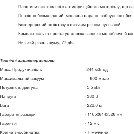
- Пластини виготовлені з антифрикційного матеріалу, що само
- Повністю безмасляний: масляна пара не забруднює обсяг, 
- Безперервний потік газу з низьким рівнем пульсацій
- Компактність та проста установка завдяки моноблочній конс
- Низький рівень шуму, 77 дБ.
Технічні характеристики
Макс. Продуктивність - 244 м3/год
Максимальний вакуум - -800 мБар
Потужність двигуна - 5.5 кВт
Напруга - 380 В
Вага - 222,0 кг
Габаритні розміри - 1105x644x528 мм
Гарантія - 12 міс
Країна виробництва - Німеччина