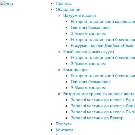
Про нас
Обладнання
Вакуумні насоси
Роторно-пластинчасті маслозап
Гвинтові безмасляні
З бічним каналом
Роторно-пластинчасті безмасля
Вакуумні насоси Джойсан\Шмідт
Комбіновані (тиск/вакуум)
Роторно-пластинчасті безмасля
З бічним каналом
Компресори
Роторно-пластинчасті безмасля
Гвинтові безмасляні
З бічним каналом
Витратні матеріали та запасні част
Запасні частини до насосів Буш
Запасні частини до насосів Джо
Запасні частини до насосів Річлі
Запасні частини до Беккер
Послуги
Контакти