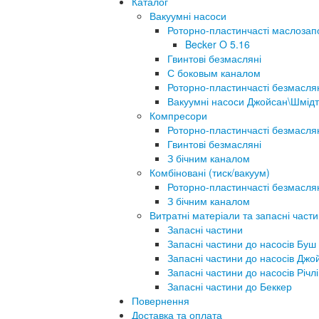
Каталог
Вакуумні насоси
Роторно-пластинчасті маслозап
Becker O 5.16
Гвинтові безмасляні
С боковым каналом
Роторно-пластинчасті безмасля
Вакуумні насоси Джойсан\Шмідт
Компресори
Роторно-пластинчасті безмасля
Гвинтові безмасляні
З бічним каналом
Комбіновані (тиск/вакуум)
Роторно-пластинчасті безмасля
З бічним каналом
Витратні матеріали та запасні част
Запасні частини
Запасні частини до насосів Буш
Запасні частини до насосів Джо
Запасні частини до насосів Річлі
Запасні частини до Беккер
Повернення
Доставка та оплата