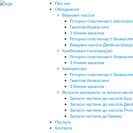
Про нас
Обладнання
Вакуумні насоси
Роторно-пластинчасті маслозап
Гвинтові безмасляні
З бічним каналом
Роторно-пластинчасті безмасля
Вакуумні насоси Джойсан\Шмідт
Комбіновані (тиск/вакуум)
Роторно-пластинчасті безмасля
З бічним каналом
Компресори
Роторно-пластинчасті безмасля
Гвинтові безмасляні
З бічним каналом
Витратні матеріали та запасні част
Запасні частини до насосів Буш
Запасні частини до насосів Джо
Запасні частини до насосів Річлі
Запасні частини до Беккер
Послуги
Контакти