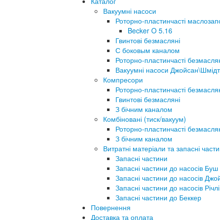
Каталог
Вакуумні насоси
Роторно-пластинчасті маслозап
Becker O 5.16
Гвинтові безмасляні
С боковым каналом
Роторно-пластинчасті безмасля
Вакуумні насоси Джойсан\Шмідт
Компресори
Роторно-пластинчасті безмасля
Гвинтові безмасляні
З бічним каналом
Комбіновані (тиск/вакуум)
Роторно-пластинчасті безмасля
З бічним каналом
Витратні матеріали та запасні част
Запасні частини
Запасні частини до насосів Буш
Запасні частини до насосів Джо
Запасні частини до насосів Річлі
Запасні частини до Беккер
Повернення
Доставка та оплата