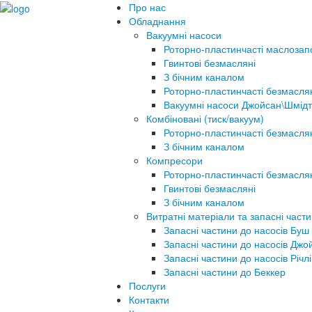
Про нас
Обладнання
Вакуумні насоси
Роторно-пластинчасті маслозап
Гвинтові безмасляні
З бічним каналом
Роторно-пластинчасті безмасля
Вакуумні насоси Джойсан\Шмідт
Комбіновані (тиск/вакуум)
Роторно-пластинчасті безмасля
З бічним каналом
Компресори
Роторно-пластинчасті безмасля
Гвинтові безмасляні
З бічним каналом
Витратні матеріали та запасні част
Запасні частини до насосів Буш
Запасні частини до насосів Джо
Запасні частини до насосів Річлі
Запасні частини до Беккер
Послуги
Контакти