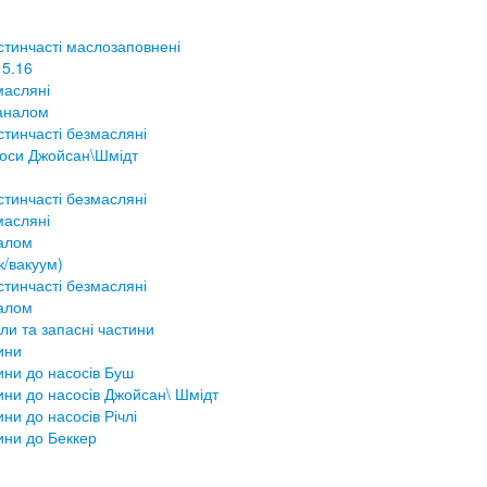
стинчасті маслозаповнені
 5.16
масляні
аналом
тинчасті безмасляні
соси Джойсан\Шмідт
тинчасті безмасляні
масляні
налом
к/вакуум)
тинчасті безмасляні
налом
ли та запасні частини
ини
ини до насосів Буш
ини до насосів Джойсан\ Шмідт
ини до насосів Річлі
ини до Беккер