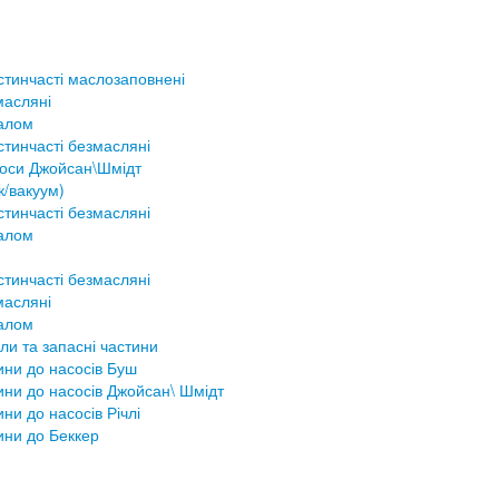
стинчасті маслозаповнені
масляні
налом
тинчасті безмасляні
соси Джойсан\Шмідт
к/вакуум)
тинчасті безмасляні
налом
тинчасті безмасляні
масляні
налом
ли та запасні частини
ини до насосів Буш
ини до насосів Джойсан\ Шмідт
ини до насосів Річлі
ини до Беккер