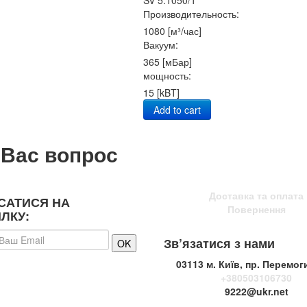
SV 5.1050/1
Производительность:
1080 [м³/час]
Вакуум:
365 [мБар]
мощность:
15 [kBT]
Add to cart
 Вас вопрос
Доставка та оплата
САТИСЯ НА
Повернення
ЛКУ:
Зв’язатися з нами
03113 м. Київ, пр. Перемог
+380503106730
9222@ukr.net