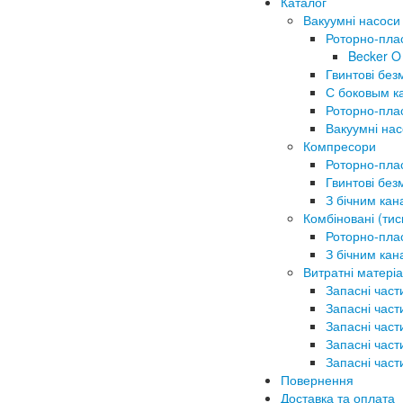
Каталог
Вакуумні насоси
Роторно-пла
Becker O
Гвинтові без
С боковым к
Роторно-плас
Вакуумні на
Компресори
Роторно-плас
Гвинтові без
З бічним ка
Комбіновані (тис
Роторно-плас
З бічним ка
Витратні матеріа
Запасні част
Запасні част
Запасні част
Запасні част
Запасні част
Повернення
Доставка та оплата