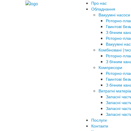
Про нас
Обладнання
Вакуумні насоси
Роторно-пла
Гвинтові без
З бічним ка
Роторно-плас
Вакуумні на
Комбіновані (тис
Роторно-плас
З бічним ка
Компресори
Роторно-плас
Гвинтові без
З бічним ка
Витратні матеріа
Запасні част
Запасні част
Запасні част
Запасні част
Послуги
Контакти