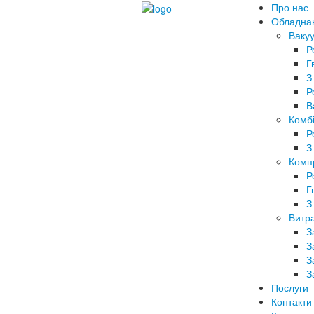
Про нас
Обладна
Вакуу
Р
Г
З
Р
В
Комбі
Р
З
Комп
Р
Г
З
Витра
З
З
З
З
Послуги
Контакти