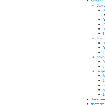
Каталог
Вакуу
Р
Г
С
Р
В
Комп
Р
Г
З
Комбі
Р
З
Витра
З
З
З
З
З
Поверне
Доставка