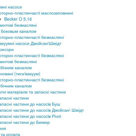
мні насоси
оторно-пластинчасті маслозаповнені
Becker O 5.16
винтові безмасляні
 боковым каналом
оторно-пластинчасті безмасляні
акуумні насоси Джойсан\Шмідт
ресори
оторно-пластинчасті безмасляні
винтові безмасляні
 бічним каналом
новані (тиск/вакуум)
оторно-пластинчасті безмасляні
 бічним каналом
тні матеріали та запасні частини
апасні частини
апасні частини до насосів Буш
апасні частини до насосів Джойсан\ Шмідт
апасні частини до насосів Річлі
апасні частини до Беккер
ння
 та оплата