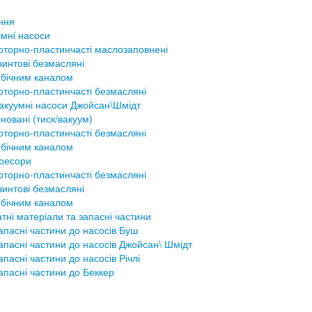
ння
мні насоси
оторно-пластинчасті маслозаповнені
винтові безмасляні
 бічним каналом
оторно-пластинчасті безмасляні
акуумні насоси Джойсан\Шмідт
новані (тиск/вакуум)
оторно-пластинчасті безмасляні
 бічним каналом
ресори
оторно-пластинчасті безмасляні
винтові безмасляні
 бічним каналом
тні матеріали та запасні частини
апасні частини до насосів Буш
апасні частини до насосів Джойсан\ Шмідт
апасні частини до насосів Річлі
апасні частини до Беккер