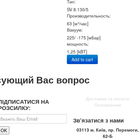
Тип:
SV 8.130/5
Производительность:
63 [м³/час]
Вакуум:
225/ -175 [мБар]
мощность:
1,25 [kBT]
Add to cart
сующий Вас вопрос
Доставка та оплата
ПІДПИСАТИСЯ НА
Повернення
РОЗСИЛКУ:
Зв’язатися з нами
03113 м. Київ, пр. Перемоги,
62-Б